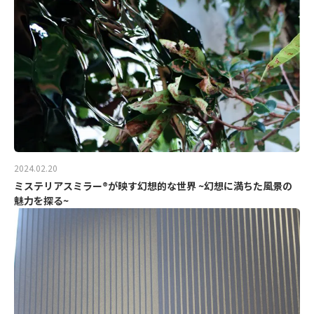
2024.02.20
ミステリアスミラー®が映す幻想的な世界 ~幻想に満ちた風景の
魅力を探る~