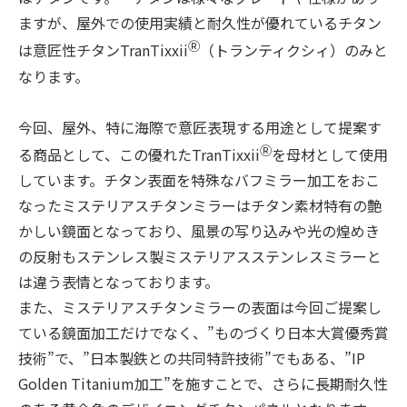
ますが、屋外での使用実績と耐久性が優れているチタン
Ⓡ
は意匠性チタンTranTixxii
（トランティクシィ）のみと
なります。
今回、屋外、特に海際で意匠表現する用途として提案す
Ⓡ
る商品として、この優れたTranTixxii
を母材として使用
しています。チタン表面を特殊なバフミラー加工をおこ
なったミステリアスチタンミラーはチタン素材特有の艶
かしい鏡面となっており、風景の写り込みや光の煌めき
の反射もステンレス製ミステリアスステンレスミラーと
は違う表情となっております。
また、ミステリアスチタンミラーの表面は今回ご提案し
ている鏡面加工だけでなく、”ものづくり日本大賞優秀賞
技術”で、”日本製鉄との共同特許技術”でもある、”IP
Golden Titanium加工”を施すことで、さらに長期耐久性