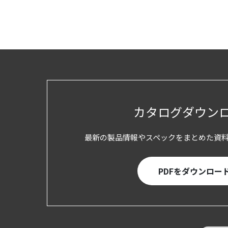
投
稿
の
ペ
ー
カタログダウン
ジ
最新の製品情報やスペックをまとめた資
送
り
PDFをダウンロー