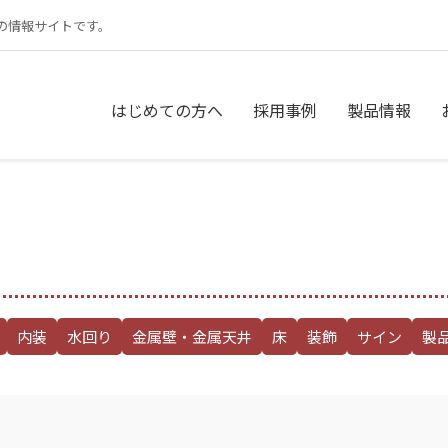
の情報サイトです。
はじめての方へ
採用事例
製品情報
内装
水回り
金属壁・金属天井
床
装飾
サイン
製