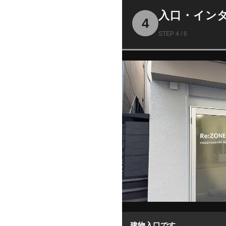
入口・イン
4
STEP 4 / 6
建物入口です