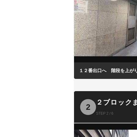
１２番出口へ 階段を上が
２ブロック
2
STEP 2 / 6