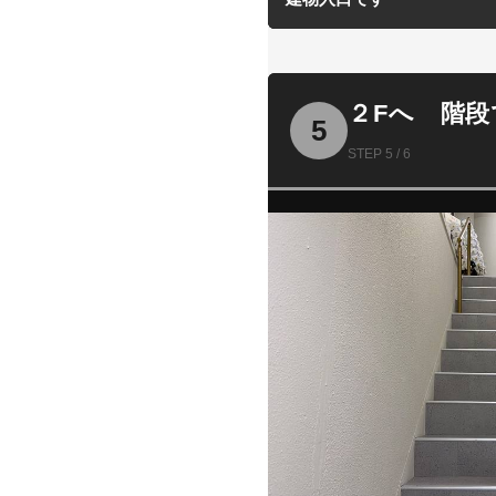
２Fへ 階
5
STEP 5 / 6