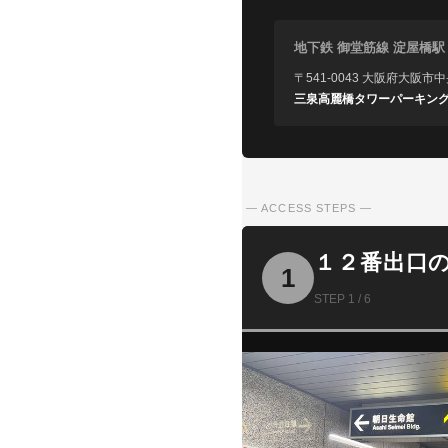
地下鉄 御堂筋線 淀屋橋
〒541-0043 大阪府大阪
三泉高麗橋タワーパーキング
— ACCESS STEPS —
１２番出口
1
STEP 1 / 6