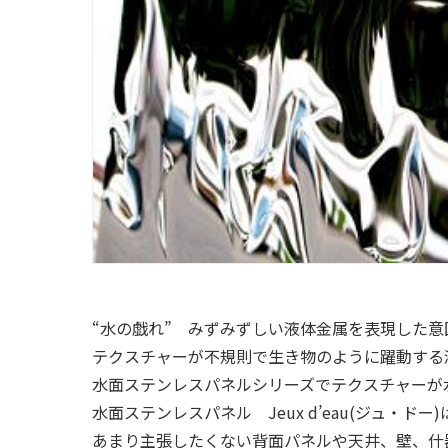
“水の戯れ” みずみずしい液体金属を表現した意
テクスチャーが不規則で生き物のように躍動する
水面ステンレスパネルシリーズでテクスチャーが
水面ステンレスパネル Jeux d’eau(ジュ・
あまり主張したくない背面パネルや天井、壁、什