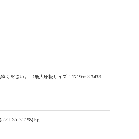
ださい。 （最大原板サイズ：1219㎜×2438
b×c×7.98) kg