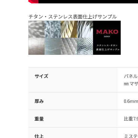
チタン・ステンレス表面仕上げサンプル
サイズ
パネル
㎜ マ
厚み
0.6
重量
比重7.
仕上
ミステ