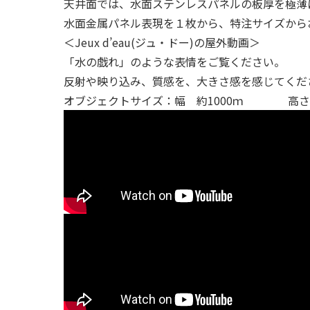
天井面では、水面ステンレスパネルの板厚を極薄
水面金属パネル表現を１枚から、特注サイズから
＜Jeux d’eau(ジュ・ドー)の屋外動画＞
「水の戯れ」のような表情をご覧ください。
反射や映り込み、質感を、大きさ感を感じてくだ
オブジェクトサイズ：幅 約1000ｍ 高さ 