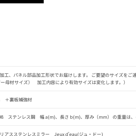
加工、パネル部品加工形状でお届けします。 ご要望のサイズをご連絡く
ザー母材サイズ） 加工内容により有効サイズは変化します。）
mm ＋裏板補強材
98 ステンレス鋼 幅 a(m)、長さ b(m)、厚み（mm） の重量は、(a×
リアスステンレスミラー Jeux d’eau(ジュ・ドー)